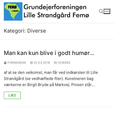
Spring
til
indhold
Kategori:
Diverse
Søg efter:
Man kan kun blive i godt humør…
FORMANDEN
22.03.2019
DIVERSE
af at se den velkomst, man får ved indkørslen til Lille
Strandgård (se vedhæftede filer). Kunstneren bag
værkerne er Birgit Bryde på Markvej. Pinsen står…
LÆS