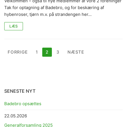
Velkommen – også til nye medlemmer af vore 2 foreninger
Tak for optagning af Badebro, og for beskæring af
hybenroser, tjørn m.v. på strandengen her…
LÆS
Indlægsinddeling
FORRIGE
1
2
3
NÆSTE
SENESTE NYT
Badebro opsættes
22.05.2026
Generalforsamling 2025