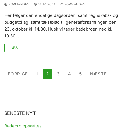
FORMANDEN
06.10.2021
FORMANDEN
Her følger den endelige dagsorden, samt regnskabs- og
budgetbilag, samt takstblad til generalforsamlingen den
23. oktober kl. 14.30. Husk vi tager badebroen ned kl.
10.30…
LÆS
Indlægsinddeling
FORRIGE
1
2
3
4
5
NÆSTE
SENESTE NYT
Badebro opsættes