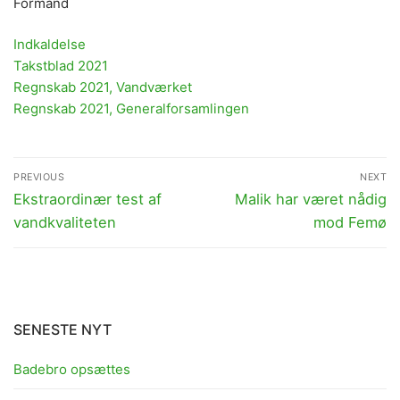
Formand
Indkaldelse
Takstblad 2021
Regnskab 2021, Vandværket
Regnskab 2021, Generalforsamlingen
Indlægsnavigation
PREVIOUS
NEXT
Previous
Next
Ekstraordinær test af
Malik har været nådig
post:
post:
vandkvaliteten
mod Femø
SENESTE NYT
Badebro opsættes