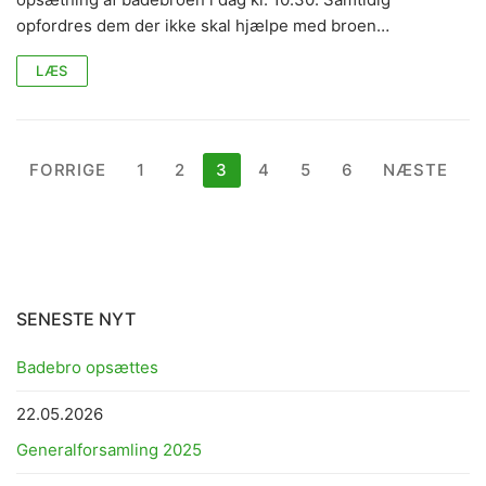
opfordres dem der ikke skal hjælpe med broen…
LÆS
Indlægsinddeling
FORRIGE
1
2
3
4
5
6
NÆSTE
SENESTE NYT
Badebro opsættes
22.05.2026
Generalforsamling 2025