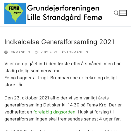
Spring
til
indhold
Søg efter:
Indkaldelse Generalforsamling 2021
FORMANDEN
02.09.2021
FORMANDEN
Vi er netop gået ind i den første efterårsmåned, men har
stadig dejlig sommervarme.
Femø bugner af frugt. Brombærene er lækre og dejligt
store i år.
Den 23. oktober 2021 afholder vi som vanligt årets
generalforsamling Det sker kl. 14.30 på Femø Kro. Der er
vedhæftet en
foreløbig dagsorden
. Husk at forslag til
generalforsamlingen skal fremsendes senest 4 uger før.