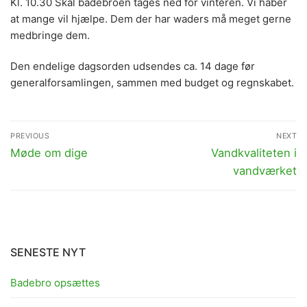
Kl. 10.30 Skal badebroen tages ned for vinteren. Vi håber
at mange vil hjælpe. Dem der har waders må meget gerne
medbringe dem.
Den endelige dagsorden udsendes ca. 14 dage før
generalforsamlingen, sammen med budget og regnskabet.
Indlægsnavigation
PREVIOUS
NEXT
Previous
Next
Møde om dige
Vandkvaliteten i
post:
post:
vandværket
SENESTE NYT
Badebro opsættes