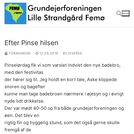
Spring
til
indhold
Søg efter:
Efter Pinse hilsen
FORMANDEN
12.06.2019
DIVERSE
Pinselørdag fik vi som varslet indviet den nye badebro,
med den festivitas
der hører sig til. Jeg holdt en kort tale, Aske klippede
snoren og bagefter
kunne man tage badebroen nærmere i øjesyn og i øvrigt
nyde lidt drikkelse.
Der var mødt 40-50 op fra både grundejerforeningen og
øen. Det blev en
rigtig fin og hyggelig stund, som det også gerne skulle
fremgå af de