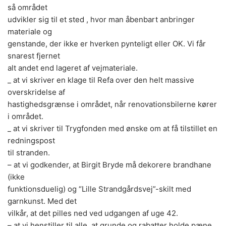
så området
udvikler sig til et sted , hvor man åbenbart anbringer
materiale og
genstande, der ikke er hverken pynteligt eller OK. Vi får
snarest fjernet
alt andet end lageret af vejmateriale.
_ at vi skriver en klage til Refa over den helt massive
overskridelse af
hastighedsgrænse i området, når renovationsbilerne kører
i området.
_ at vi skriver til Trygfonden med ønske om at få tilstillet en
redningspost
til stranden.
– at vi godkender, at Birgit Bryde må dekorere brandhane
(ikke
funktionsduelig) og “Lille Strandgårdsvej”-skilt med
garnkunst. Med det
vilkår, at det pilles ned ved udgangen af uge 42.
– at vi henstiller til alle, at grunde og rabatter holde pæne