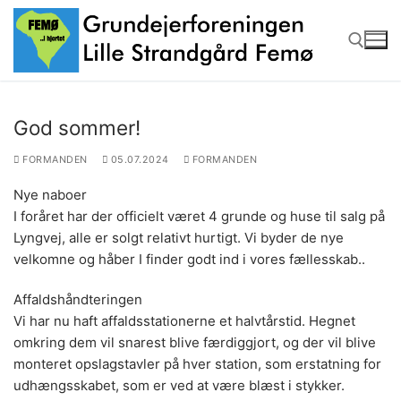
Spring
til
indhold
Søg efter:
God sommer!
FORMANDEN
05.07.2024
FORMANDEN
Nye naboer
I foråret har der officielt været 4 grunde og huse til salg på
Lyngvej, alle er solgt relativt hurtigt. Vi byder de nye
velkomne og håber I finder godt ind i vores fællesskab..
Affaldshåndteringen
Vi har nu haft affaldsstationerne et halvtårstid. Hegnet
omkring dem vil snarest blive færdiggjort, og der vil blive
monteret opslagstavler på hver station, som erstatning for
udhængsskabet, som er ved at være blæst i stykker.