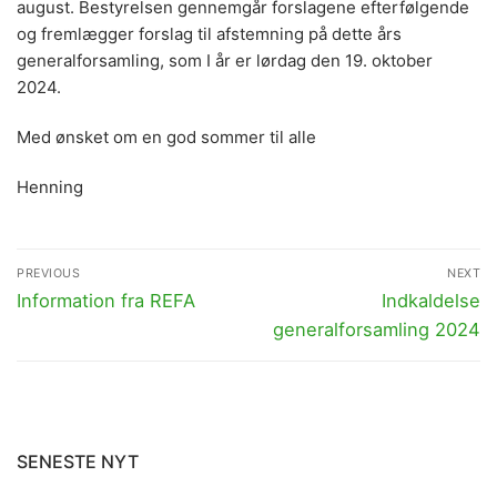
august. Bestyrelsen gennemgår forslagene efterfølgende
og fremlægger forslag til afstemning på dette års
generalforsamling, som I år er lørdag den 19. oktober
2024.
Med ønsket om en god sommer til alle
Henning
Indlægsnavigation
PREVIOUS
NEXT
Previous
Next
Information fra REFA
Indkaldelse
post:
post:
generalforsamling 2024
SENESTE NYT