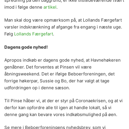
spredning på den baggrund, er ikke tilstedeværende tvært
imod i følge denne
artikel
.
Man skal dog være opmærksom på, at Lollands Færgefart
varsler indskrænkning af afgange fra engang i næste uge.
Følg
Lollands Færgefart
.
Dagens gode nyhed!
Apropos indkøb er dagens gode nyhed, at Havnehøkeren
genåbner. Det forventes at Pinsen vil være
åbningsweekend. Det er ifølge Beboerforeningen, det
forrige høkerpar, Sussie og Bo, der har valgt at tage
udfordringen op i denne sæson.
Til Pinse håber vi, at der er styr på Coronaekrisen, og at vi
derfor kan opfordre alle til igen at handle lokalt, så vi
denne gang kan bevare vores indkøbsmulighed på øen.
Se mere i Beboerforeningens nyhedsbrev, som vi