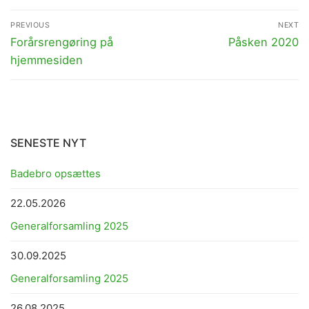
Indlægsnavigation
PREVIOUS
NEXT
Previous
Next
Forårsrengøring på
Påsken 2020
post:
post:
hjemmesiden
SENESTE NYT
Badebro opsættes
22.05.2026
Generalforsamling 2025
30.09.2025
Generalforsamling 2025
26.08.2025